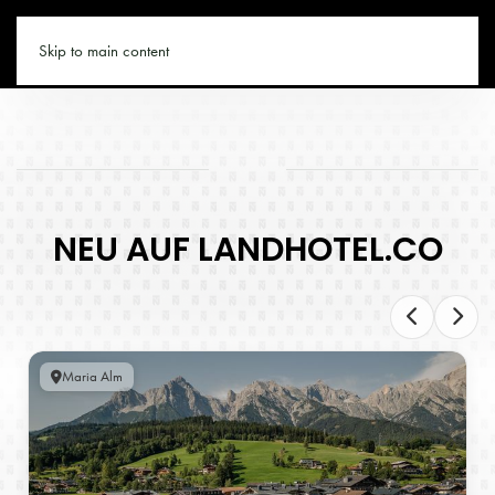
LANDHOTEL.CO
Skip to main content
NEU AUF LANDHOTEL.CO
Maria Alm