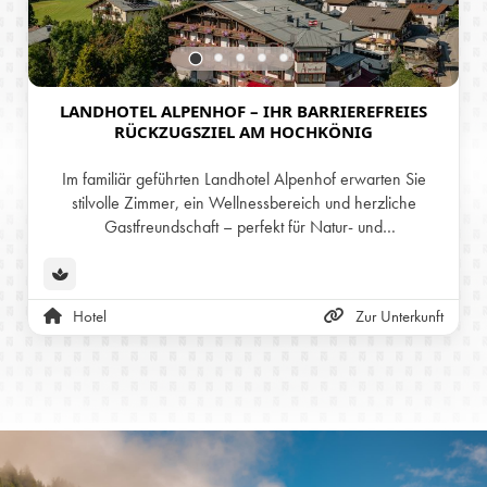
LANDHOTEL ALPENHOF – IHR BARRIEREFREIES
RÜCKZUGSZIEL AM HOCHKÖNIG
Im familiär geführten Landhotel Alpenhof erwarten Sie
stilvolle Zimmer, ein Wellnessbereich und herzliche
Gastfreundschaft – perfekt für Natur- und
Erholungssuchende. Dank kostenfreier Mobilitätskarte
erreichen Sie uns schon ab der Anreise, gratis und
umweltschonend, per Bus und Bahn.
Hotel
Zur Unterkunft